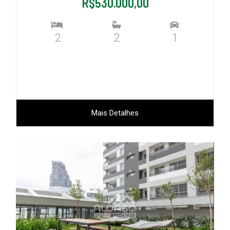
R$530.000,00
2
2
1
Mais Detalhes