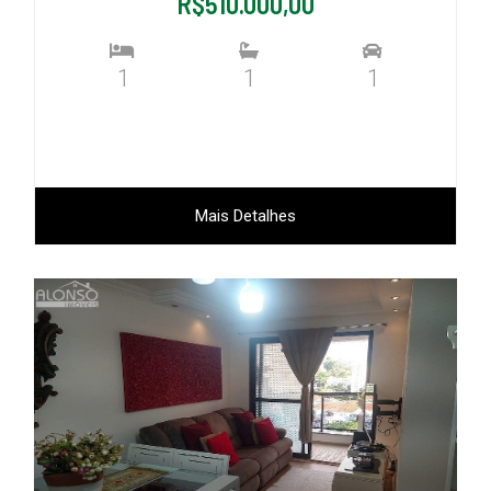
R$510.000,00
1
1
1
Mais Detalhes