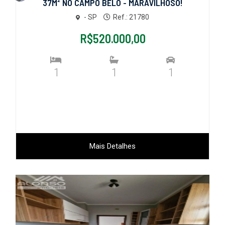
37M² NO CAMPO BELO - MARAVILHOSO!
- SP
Ref.: 21780
R$520.000,00
1
1
1
Mais Detalhes