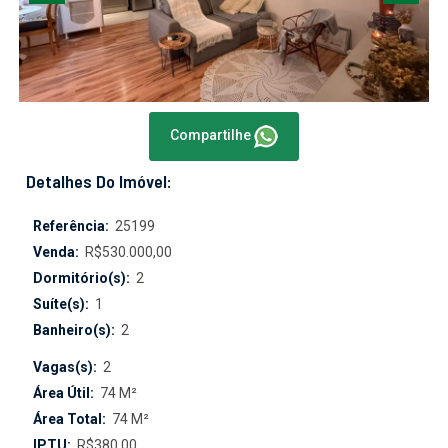
Compartilhe
Detalhes Do Imóvel:
Referência:
25199
Venda:
R$530.000,00
Dormitório(s):
2
Suíte(s):
1
Banheiro(s):
2
Vagas(s):
2
Área Útil:
74 M²
Área Total:
74 M²
IPTU:
R$380,00