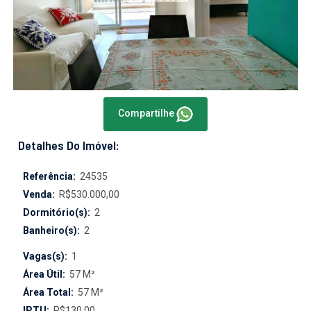
Compartilhe
Detalhes Do Imóvel:
Referência:
24535
Venda:
R$530.000,00
Dormitório(s):
2
Banheiro(s):
2
Vagas(s):
1
Área Útil:
57 M²
Área Total:
57 M²
IPTU:
R$130,00