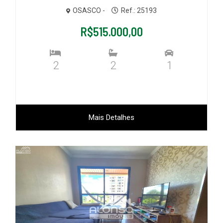
OSASCO -
Ref.: 25193
R$515.000,00
2
2
1
Mais Detalhes