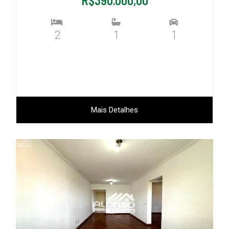
R$390.000,00
2
1
1
Mais Detalhes