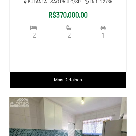
BUTANTÃ - SÃO PAULO/SP
Ref.: 22736
R$370.000,00
2
2
1
Mais Detalhes