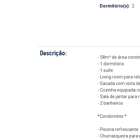
Dormitório(s):
2
Descrição:
- 58m² de área const
- 1 dormitório
- 1 suíte
- Living room para r
- Sacada com vista 
- Cozinha equipada c
- Sala de jantar para
- 2 banheiros
*Condomínio:*
- Piscina refrescante
- Churrasqueira par