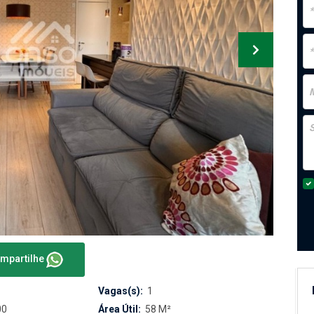
mpartilhe
Vagas(s):
1
00
Área Útil:
58 M²