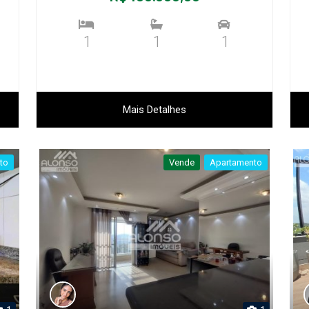
1
1
1
Mais Detalhes
to
Vende
Apartamento