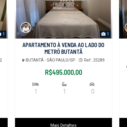
1
1
APARTAMENTO À VENDA AO LADO DO
METRÔ BUTANTÃ
02
BUTANTÃ - SÃO PAULO/SP
Ref.: 25289
R$495.000,00
1
1
0
Mais Detalhes