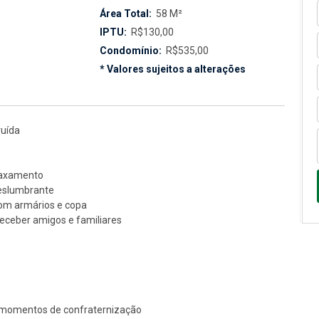
Área Total:
58 M²
IPTU:
R$130,00
Condomínio:
R$535,00
* Valores sujeitos a alterações
ruída
elaxamento
deslumbrante
om armários e copa
 receber amigos e familiares
a momentos de confraternização