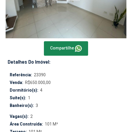
Compartilhe
Detalhes Do Imóvel:
Referência:
23390
Venda:
R$650.000,00
Dormitório(s):
4
Suíte(s):
1
Banheiro(s):
3
Vagas(s):
2
Área Construída:
101 M²
Terreno:
101 M²