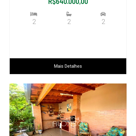
R$640.000,00
2
2
2
Mais Detalhes