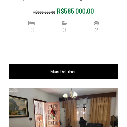
R$585.000,00
R$680.000,00
3
3
2
Mais Detalhes