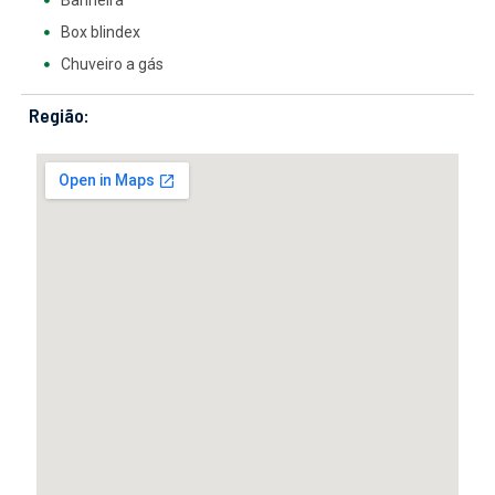
Banheira
Box blindex
Chuveiro a gás
Região: