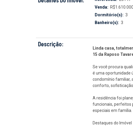
Detalhes Do Imóvel:
Venda:
R$1.610.000
Dormitório(s):
3
Banheiro(s):
3
Descrição:
Linda casa, totalme
15 da Raposo Tavare
Se você procura quali
é uma oportunidade 
condomínio familiar,
conforto, sofisticaçã
A residência foi pla
funcionais, perfeito
especiais em família.
Destaques do Imóvel