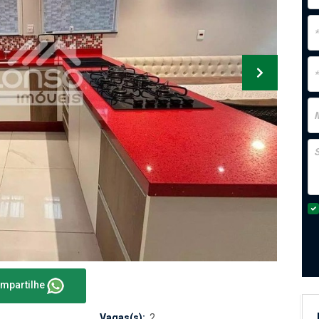
mpartilhe
Vagas(s):
2