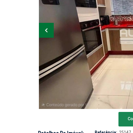
Co
Referência:
25147