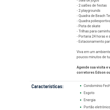
- Sala de jogos
- 2 salões de festas
- 2 playgrounds
- Quadra de Beach Te
- Quadra poliesportiv
- Pista de skate
- Trilhas para camin
- Portaria 24 horas e
- Estacionamento par
Viva em um ambiente 
poucos minutos de tu
Agende sua visita e
corretores Edson ou
Características:
Condomínio Fec
Esgoto
Energia
Portão eletrônic