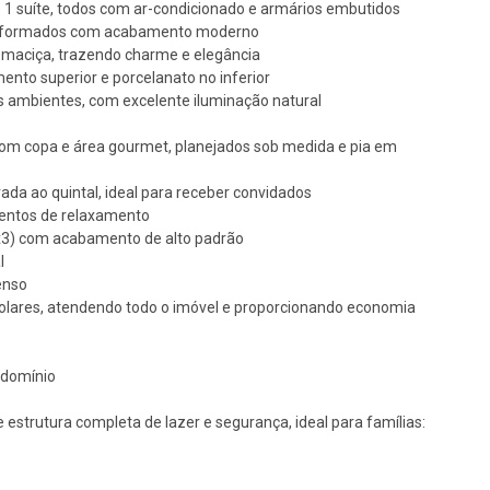
o 1 suíte, todos com ar-condicionado e armários embutidos
reformados com acabamento moderno
 maciça, trazendo charme e elegância
imento superior e porcelanato no inferior
is ambientes, com excelente iluminação natural
com copa e área gourmet, planejados sob medida e pia em
ada ao quintal, ideal para receber convidados
entos de relaxamento
3x3) com acabamento de alto padrão
l
tenso
solares, atendendo todo o imóvel e proporcionando economia
ndomínio
estrutura completa de lazer e segurança, ideal para famílias: