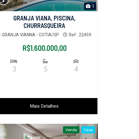
1
GRANJA VIANA, PISCINA,
CHURRASQUEIRA
GRANJA VIANNA - COTIA/SP
Ref.: 22459
R$1.600.000,00
3
5
4
Mais Detalhes
Vende
Casa