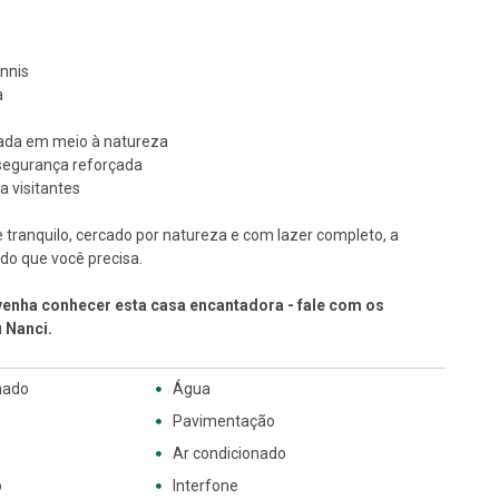
nnis
a
hada em meio à natureza
 segurança reforçada
a visitantes
tranquilo, cercado por natureza e com lazer completo, a
do que você precisa.
 venha conhecer esta casa encantadora - fale com os
 Nanci.
hado
Água
Pavimentação
Ar condicionado
o
Interfone