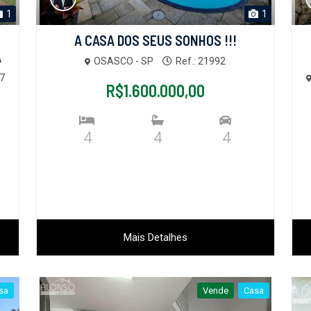
1
1
A CASA DOS SEUS SONHOS !!!
A
OSASCO - SP
Ref.: 21992
67
R$1.600.000,00
4
4
4
Mais Detalhes
sa
Vende
Casa