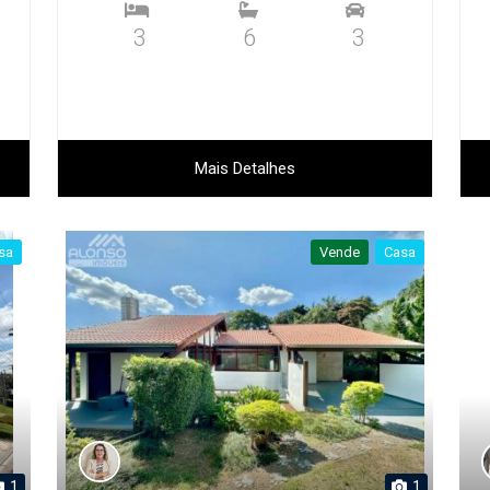
3
6
3
Mais Detalhes
sa
Vende
Casa
1
1