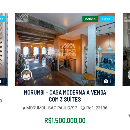
sa
Vende
Casa
1
1
MORUMBI - CASA MODERNA À VENDA
COM 3 SUÍTES
10
MORUMBI - SÃO PAULO/SP
Ref.: 23196
R$1.500.000,00