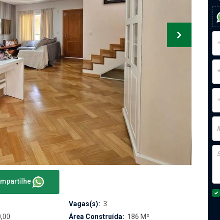
mpartilhe
Vagas(s):
3
,00
Área Construída:
186 M²