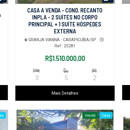
CASA A VENDA - COND. RECANTO
²
INPLA - 2 SUÍTES NO CORPO
PRINCIPAL + 1 SUÍTE HÓSPEDES
EXTERNA
GRANJA VIANNA - CARAPICUÍBA/SP
Ref.: 25281
R$1.510.000,00
3
5
2
Mais Detalhes
sa
Vende
Casa