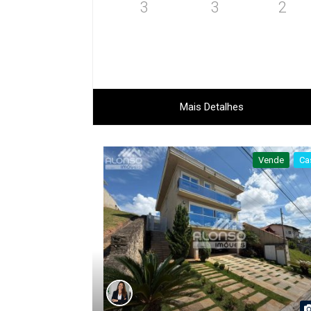
3
3
2
Mais Detalhes
Vende
Ca