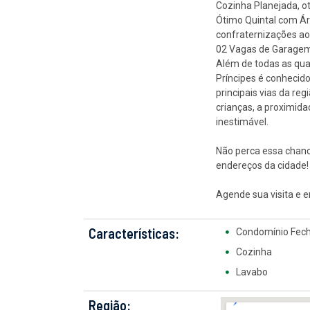
Cozinha Planejada, ot
Ótimo Quintal com Ár
confraternizações ao a
02 Vagas de Garagem,
Além de todas as qual
Príncipes é conhecido
principais vias da re
crianças, a proximid
inestimável.
Não perca essa chanc
endereços da cidade!
Agende sua visita e 
Características:
Condomínio Fec
Cozinha
Lavabo
Região: