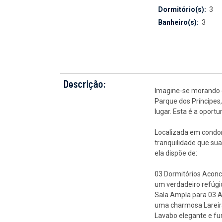
Dormitório(s):
3
Banheiro(s):
3
Descrição:
Imagine-se morando e
Parque dos Príncipes
lugar. Esta é a oport
Localizada em condom
tranquilidade que su
ela dispõe de:
03 Dormitórios Aconc
um verdadeiro refúg
Sala Ampla para 03 A
uma charmosa Lareira
Lavabo elegante e fun