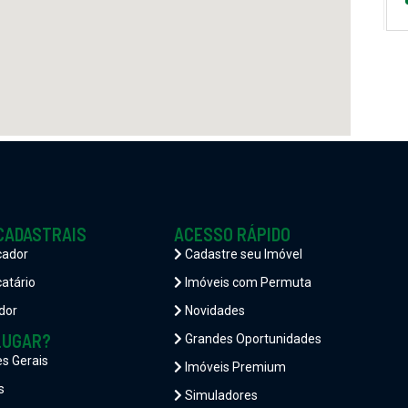
CADASTRAIS
ACESSO RÁPIDO
cador
Cadastre seu Imóvel
atário
Imóveis com Permuta
dor
Novidades
LUGAR?
Grandes Oportunidades
es Gerais
Imóveis Premium
s
Simuladores