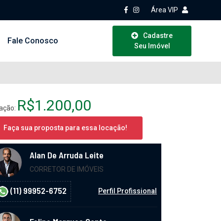
Área VIP
Cadastre
Fale Conosco
Seu Imóvel
R$1.200,00
ação:
Faça sua proposta para essa locação!
Alan De Arruda Leite
CORRETOR DE IMÓVEIS
(11) 99952-6752
Perfil Profissional