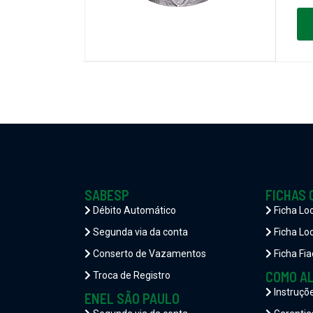
SABESP
FICHAS 
Débito Automático
Ficha Lo
Segunda via da conta
Ficha Loc
Conserto de Vazamentos
Ficha Fia
COMO A
Troca de Registro
Instruçõ
ENEL SÃO PAULO